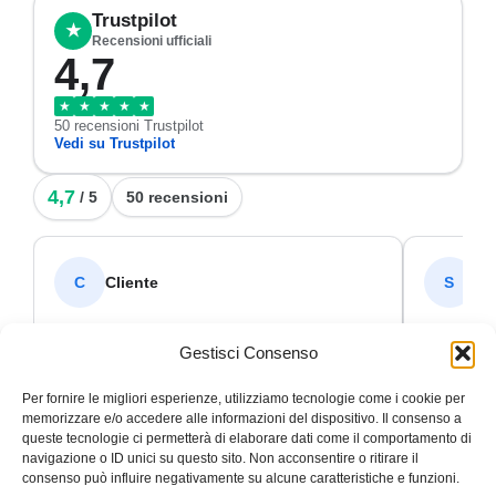
Trustpilot
★
Recensioni ufficiali
4,7
★
★
★
★
★
50 recensioni Trustpilot
Vedi su Trustpilot
4,7
/ 5
50 recensioni
Cliente
SI
C
S
✓ Verificata
★
★
★
★
★
★
★
★
Gestisci Consenso
PuntualitàPuntualità 26 novembre 2024
Leggi
TOP!!!Disp
di più
continuat
Per fornire le migliori esperienze, utilizziamo tecnologie come i cookie per
memorizzare e/o accedere alle informazioni del dispositivo. Il consenso a
queste tecnologie ci permetterà di elaborare dati come il comportamento di
navigazione o ID unici su questo sito. Non acconsentire o ritirare il
consenso può influire negativamente su alcune caratteristiche e funzioni.