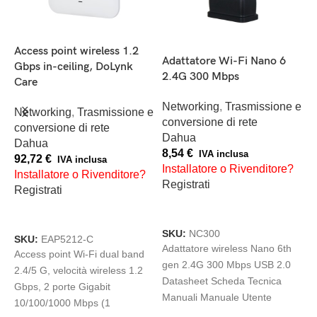
Access point wireless 1.2
Adattatore Wi-Fi Nano 6
A
Gbps in-ceiling, DoLynk
2.4G 300 Mbps
m
Care
4
 e
Networking
,
Trasmissione e
Networking
,
Trasmissione e
conversione di rete
N
conversione di rete
Dahua
D
Dahua
8,54
€
1
IVA inclusa
92,72
€
IVA inclusa
Installatore o Rivenditore?
I
Installatore o Rivenditore?
Registrati
R
Registrati
AGGIUNGI AL CARRELLO
AGGIUNGI AL CARRELLO
SKU:
NC300
S
SKU:
EAP5212-C
Adattatore wireless Nano 6th
A
Access point Wi-Fi dual band
gen 2.4G 300 Mbps USB 2.0
(
2.4/5 G, velocità wireless 1.2
Datasheet Scheda Tecnica
3
Gbps, 2 porte Gigabit
Manuali Manuale Utente
1
10/100/1000 Mbps (1
Hardware Function Slots USB
1