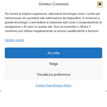
Gestisci Consenso
Hai una domanda?
Per fornire le migliori esperienze, utilizziamo tecnologie come i cookie per
Scrivici su WhatsApp: ti risponde l'ufficio
memorizzare e/o accedere alle informazioni del dispositivo. Il consenso a
commerciale.
queste tecnologie ci permetterà di elaborare dati come il comportamento di
navigazione o ID unici su questo sito. Non acconsentire o ritirare il
Scrivici su WhatsApp
consenso può influire negativamente su alcune caratteristiche e funzioni.
Gestisci servizi
Chiamaci o manda un'email al reparto
d'interesse!
Customer
: Tel +39 331 647 7050
Accetta
Servizio Tecnico
:
Nega
iot.serviziotecnico@canalegroup.it
Visualizza preferenze
Amministrazione
:
Cookie Policy
Privacy Policy
iot.amministrazione@canalegroup.it
egozio
Carrello
Il mio account
Acquisti
: iot.acquisti@canalegroup.it
Progetti
: iot.progetti@canalegroup.it