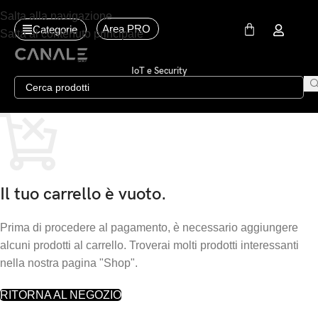
Salta alla navigazione
Area PRO
Categorie
Salta al contenuto principale
IoT e Security
Il tuo carrello è vuoto.
Prima di procedere al pagamento, è necessario aggiungere
alcuni prodotti al carrello. Troverai molti prodotti interessanti
nella nostra pagina "Shop".
RITORNA AL NEGOZIO