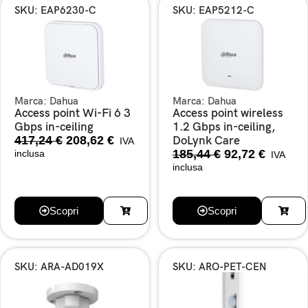
SKU: EAP6230-C
SKU: EAP5212-C
Marca:
Dahua
Marca:
Dahua
Access point Wi-Fi 6 3
Access point wireless
Gbps in-ceiling
1.2 Gbps in-ceiling,
417,24
€
208,62
€
DoLynk Care
IVA
185,44
€
92,72
€
inclusa
IVA
inclusa
Scopri
Scopri
SKU: ARA-AD019X
SKU: ARO-PET-CEN