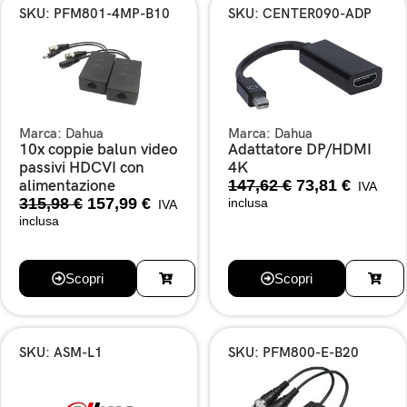
SKU: PFM801-4MP-B10
SKU: CENTER090-ADP
Marca:
Dahua
Marca:
Dahua
10x coppie balun video
Adattatore DP/HDMI
passivi HDCVI con
4K
147,62
€
73,81
€
alimentazione
IVA
315,98
€
157,99
€
inclusa
IVA
inclusa
Scopri
Scopri
SKU: ASM-L1
SKU: PFM800-E-B20