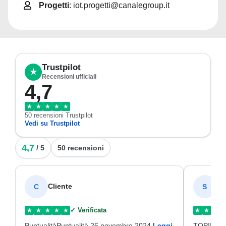
Progetti
: iot.progetti@canalegroup.it
Trustpilot
★
Recensioni ufficiali
4,7
★
★
★
★
★
50 recensioni Trustpilot
Vedi su Trustpilot
4,7
/ 5
50 recensioni
Cliente
SI
C
S
✓ Verificata
★
★
★
★
★
★
★
★
PuntualitàPuntualità 26 novembre 2024
Leggi
TOP!!!Disp