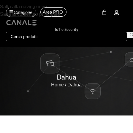
Salta alla navigazione
Area PRO
Categorie
Salta al contenuto principale
IoT e Security
Dahua
Home
Dahua