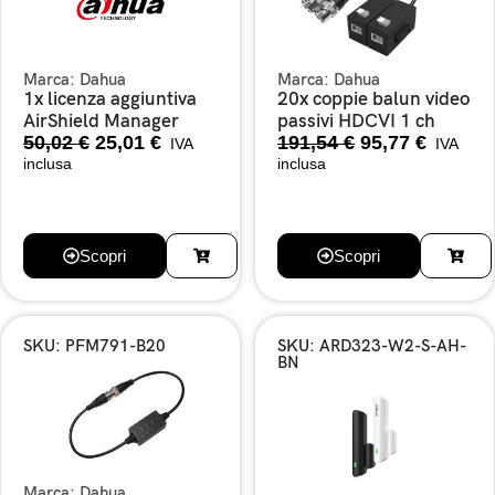
Marca:
Dahua
Marca:
Dahua
1x licenza aggiuntiva
20x coppie balun video
AirShield Manager
passivi HDCVI 1 ch
50,02
€
25,01
€
191,54
€
95,77
€
IVA
IVA
inclusa
inclusa
Scopri
Scopri
SKU: PFM791-B20
SKU: ARD323-W2-S-AH-
BN
Marca:
Dahua