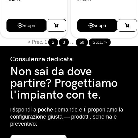
Scopri
Scopri
< Prec.
1
…
2
3
50
Succ. >
Consulenza dedicata
Non sai da dove
partire? Progettiamo
l'impianto con te.
Rispondi a poche domande e ti proponiamo la
configurazione giusta — prodotti, schema e
preventivo.