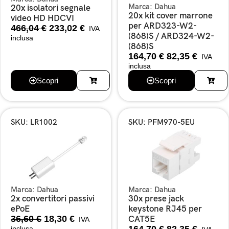
Marca:
Dahua
20x isolatori segnale
20x kit cover marrone
video HD HDCVI
per ARD323-W2-
466,04
€
233,02
€
IVA
(868)S / ARD324-W2-
inclusa
(868)S
164,70
€
82,35
€
IVA
inclusa
Scopri
Scopri
SKU: LR1002
SKU: PFM970-5EU
Marca:
Dahua
Marca:
Dahua
2x convertitori passivi
30x prese jack
ePoE
keystone RJ45 per
36,60
€
18,30
€
CAT5E
IVA
164,70
€
82,35
€
inclusa