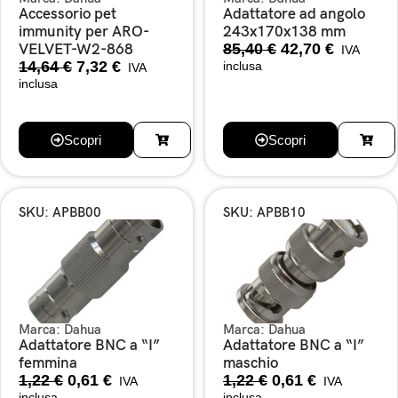
Accessorio pet
Adattatore ad angolo
immunity per ARO-
243x170x138 mm
85,40
€
42,70
€
VELVET-W2-868
IVA
14,64
€
7,32
€
inclusa
IVA
inclusa
Scopri
Scopri
SKU: APBB00
SKU: APBB10
Marca:
Dahua
Marca:
Dahua
Adattatore BNC a “I”
Adattatore BNC a “I”
femmina
maschio
1,22
€
0,61
€
1,22
€
0,61
€
IVA
IVA
inclusa
inclusa