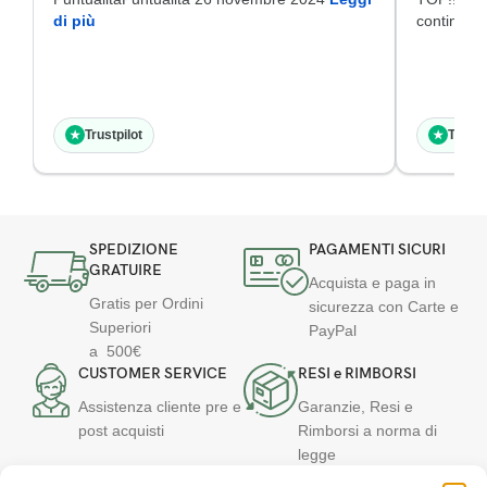
di più
continuat
Trustpilot
Trustp
★
★
SPEDIZIONE
PAGAMENTI SICURI
GRATUIRE
Acquista e paga in
Gratis per Ordini
sicurezza con Carte e
Superiori
PayPal
a 500€
CUSTOMER SERVICE
RESI e RIMBORSI
Assistenza cliente pre e
Garanzie, Resi e
post acquisti
Rimborsi a norma di
legge