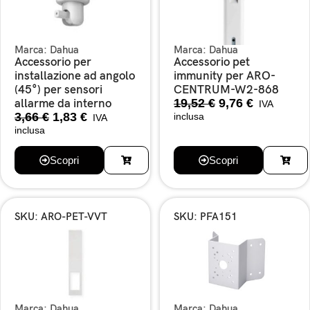
Marca:
Dahua
Marca:
Dahua
Accessorio per
Accessorio pet
installazione ad angolo
immunity per ARO-
(45°) per sensori
CENTRUM-W2-868
19,52
€
9,76
€
allarme da interno
IVA
3,66
€
1,83
€
inclusa
IVA
inclusa
Scopri
Scopri
SKU: ARO-PET-VVT
SKU: PFA151
Marca:
Dahua
Marca:
Dahua