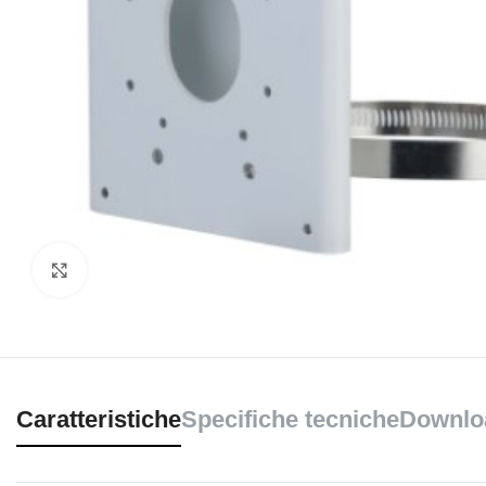
Clicca per ingrandire
Caratteristiche
Specifiche tecniche
Downlo