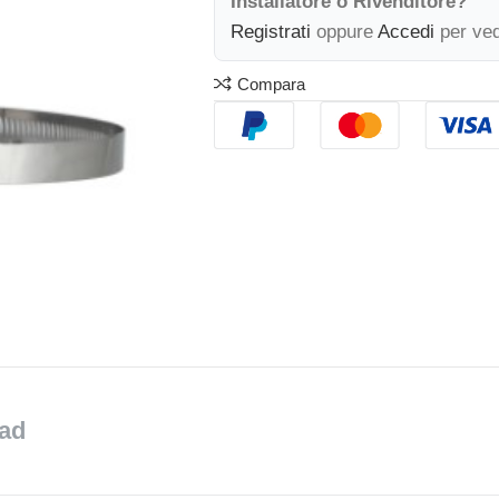
Installatore o Rivenditore?
Registrati
oppure
Accedi
per ved
Compara
ad