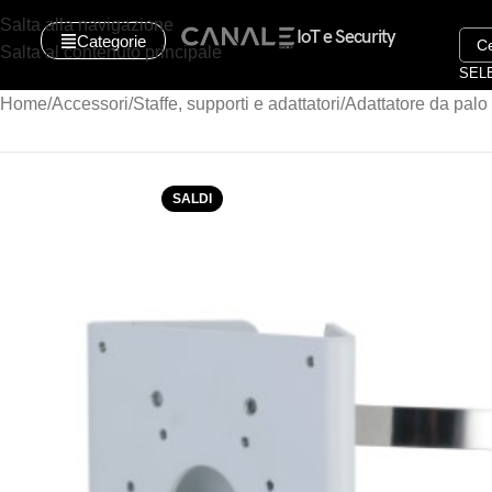
Salta alla navigazione
IoT e Security
Categorie
Salta al contenuto principale
SEL
Home
Accessori
Staffe, supporti e adattatori
Adattatore da pal
SALDI