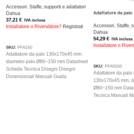
Accessori
,
Staffe, supporti e adattatori
Adattatore da pal
Dahua
37,21
€
IVA inclusa
Accessori
,
Staffe, 
Installatore o Rivenditore?
Registrati
o
Dahua
AGGIUNGI AL CARRELLO
54,29
€
IVA inclusa
Installatore o Rive
SKU:
PFA150
Adattatore da palo 130x170x45 mm,
AGGIUNGI AL CAR
diametro palo Ø80~150 mm Datasheet
SKU:
PFA5500
Scheda Tecnica Disegni Disegni
Adattatore da pal
Dimensionali Manuali Guida
130x170x45 mm, di
Installazione Manuale Utente
Ø80~150 mm Data
Tecnica Manuali M
Disegni