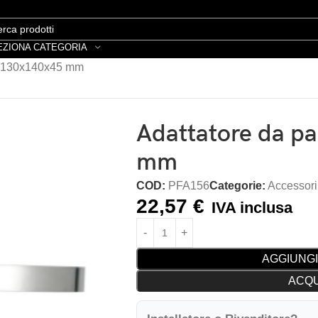
EZIONA CATEGORIA
o 130x140x45 mm
Adattatore da p
mm
COD:
PFA156
Categorie:
Accessori
22,57
€
IVA inclusa
AGGIUNGI
ACQU