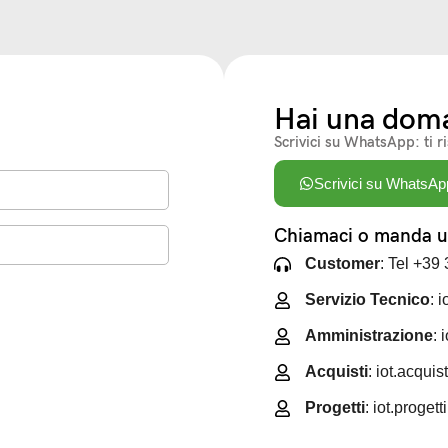
Hai una dom
Scrivici su WhatsApp: ti r
Scrivici su WhatsAp
Chiamaci o manda un
Customer
: Tel +39
Servizio Tecnico
: 
Amministrazione
: 
Acquisti
: iot.acqui
Progetti
: iot.proget