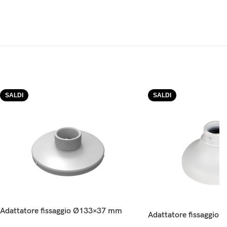
SALDI
SALDI
Adattatore fissaggio Ø133×37 mm
Adattatore fissaggio