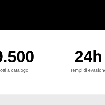
9.500
24
h
otti a catalogo
Tempi di evasion