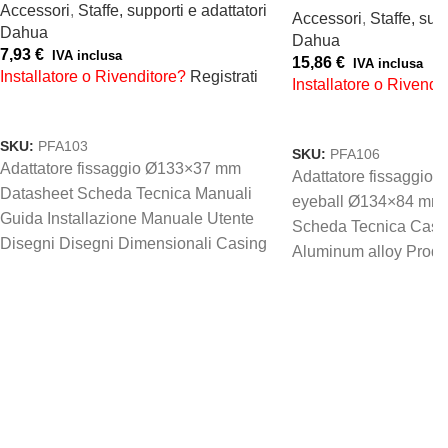
Accessori
,
Staffe, supporti e adattatori
Accessori
,
Staffe, sup
Dahua
Dahua
7,93
€
IVA inclusa
15,86
€
IVA inclusa
Installatore o Rivenditore?
Registrati
Installatore o Rivendi
AGGIUNGI AL CARRELLO
AGGIUNGI AL CARREL
SKU:
PFA103
SKU:
PFA106
Adattatore fissaggio Ø133×37 mm
Adattatore fissaggio 
Datasheet Scheda Tecnica Manuali
eyeball Ø134×84 mm 
Guida Installazione Manuale Utente
Scheda Tecnica Casin
Disegni Disegni Dimensionali Casing
Aluminum alloy Prod
Material Aluminum alloy Product
Φ134.1 mm