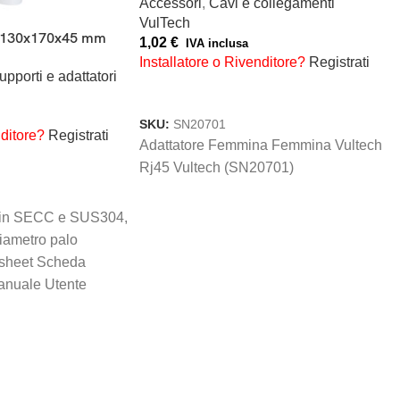
Accessori
,
Cavi e collegamenti
VulTech
o 130x170x45 mm
1,02
€
IVA inclusa
Installatore o Rivenditore?
Registrati
supporti e adattatori
AGGIUNGI AL CARRELLO
SKU:
SN20701
nditore?
Registrati
Adattatore Femmina Femmina Vultech
RELLO
Rj45 Vultech (SN20701)
o in SECC e SUS304,
ametro palo
sheet Scheda
anuale Utente