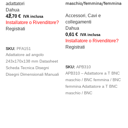
A
maschio/femmina/femmina
adattatori
D
Dahua
S
Accessori
,
Cavi e
42,70
€
IVA inclusa
collegamenti
Installatore o Rivenditore?
A
Dahua
Registrati
c
0,61
€
IVA inclusa
AGGIUNGI AL CARRELLO
V
Installatore o Rivenditore?
1
Registrati
SKU:
PFA151
I
Adattatore ad angolo
AGGIUNGI AL CARRELLO
R
243x170x138 mm Datasheet
SKU:
APB310
Scheda Tecnica Disegni
APB310 – Adattatore a T BNC
Disegni Dimensionali Manuali
S
maschio / BNC femmina / BNC
Guida Installazione Manuale
S
femmina Adattatore a T BNC
Utente Casing Material SECC
D
maschio / BNC
243.1
S
p
d