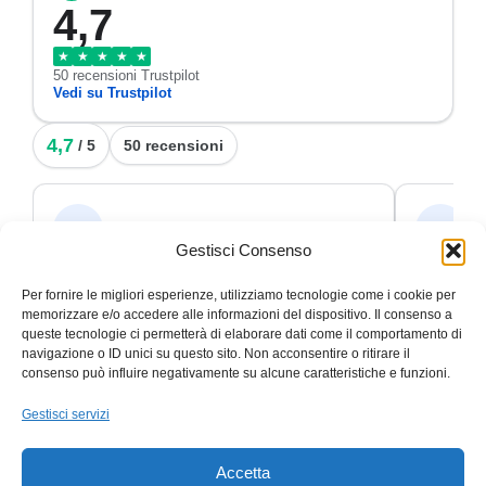
4,7
★
★
★
★
★
50 recensioni Trustpilot
Vedi su Trustpilot
4,7
/ 5
50 recensioni
Cliente
SI
C
S
Gestisci Consenso
✓ Verificata
★
★
★
★
★
★
★
★
Per fornire le migliori esperienze, utilizziamo tecnologie come i cookie per
PuntualitàPuntualità 26 novembre 2024
Leggi
TOP!!!Disp
memorizzare e/o accedere alle informazioni del dispositivo. Il consenso a
di più
continuat
queste tecnologie ci permetterà di elaborare dati come il comportamento di
navigazione o ID unici su questo sito. Non acconsentire o ritirare il
consenso può influire negativamente su alcune caratteristiche e funzioni.
Gestisci servizi
Trustpilot
Trustp
★
★
Accetta