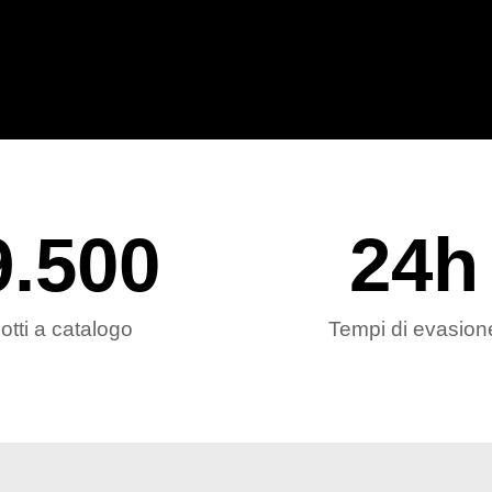
9.500
24
h
otti a catalogo
Tempi di evasion