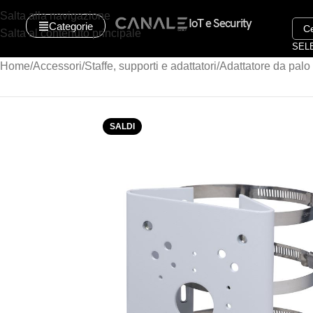
Salta alla navigazione
IoT e Security
Categorie
Salta al contenuto principale
SEL
Home
Accessori
Staffe, supporti e adattatori
Adattatore da pal
SALDI