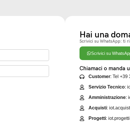
Hai una dom
Scrivici su WhatsApp: ti r
Scrivici su WhatsAp
Chiamaci o manda un
Customer
: Tel +39
Servizio Tecnico
: 
Amministrazione
: 
Acquisti
: iot.acqui
Progetti
: iot.proget