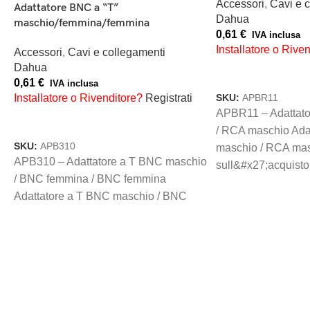
Accessori
,
Cavi e 
Adattatore BNC a “T”
Dahua
maschio/femmina/femmina
0,61
€
IVA inclusa
Installatore o Rive
Accessori
,
Cavi e collegamenti
Dahua
AGGIUNGI AL CAR
0,61
€
IVA inclusa
Installatore o Rivenditore?
Registrati
SKU:
APBR11
APBR11 – Adattato
AGGIUNGI AL CARRELLO
/ RCA maschio Ada
SKU:
APB310
o
maschio / RCA mas
APB310 – Adattatore a T BNC maschio
sull&#x27;acquisto
/ BNC femmina / BNC femmina
Adattatore a T BNC maschio / BNC