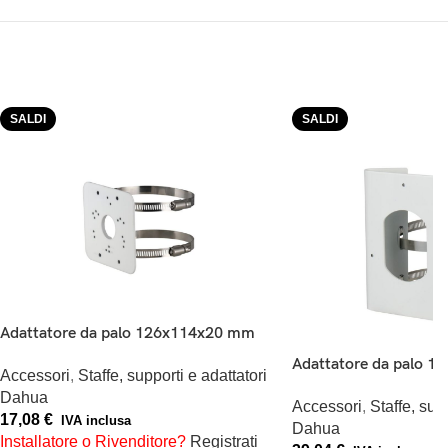
SALDI
SALDI
Adattatore da palo 126x114x20 mm
Adattatore da palo 
Accessori
,
Staffe, supporti e adattatori
Dahua
Accessori
,
Staffe, sup
17,08
€
IVA inclusa
Dahua
Installatore o Rivenditore?
Registrati