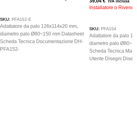
39,04
€
IVA inclusa
Installatore o Rivendi
AGGIUNGI AL CARRELLO
AGGIUNGI AL CARREL
SKU:
PFA152-E
Adattatore da palo 126x114x20 mm,
SKU:
PFA154
diametro palo Ø80~150 mm Datasheet
Adattatore da palo 1
Scheda Tecnica Documentazione DH-
diametro palo Ø80~1
PFA152-
Scheda Tecnica Manu
E_user_Mannual_20250414_Pld DH-
Utente Disegni Diseg
PFA152-
Model DH-PFA154
E_user_Mannual_20250414_Eng
Manuali Guida Installazione Manuale
Utente