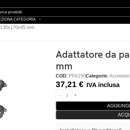
EZIONA CATEGORIA
o 130x170x45 mm
Adattatore da p
mm
COD:
PFA150
Categorie:
Accessori
37,21
€
IVA inclusa
AGGIUNGI
ACQU