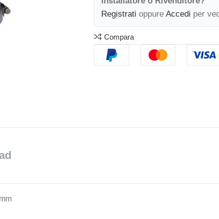
Installatore o Rivenditore?
Registrati
oppure
Accedi
per ved
Compara
ad
0 mm