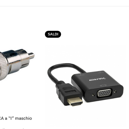
SALDI
A a “I” maschio