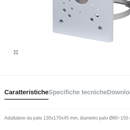
Clicca per ingrandire
Caratteristiche
Specifiche tecniche
Downlo
Adattatore da palo 130x170x45 mm, diametro palo Ø80~15