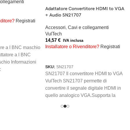
collegamenti
Adattatore Convertitore HDMI to VGA
+ Audio SN21707
nditore?
Registrati
Accessori
,
Cavi e collegamenti
RELLO
VulTech
14,57
€
IVA inclusa
Installatore o Rivenditore?
Registrati
re a I BNC maschio
ttatore a I BNC
AGGIUNGI AL CARRELLO
chio Informazioni
SKU:
SN21707
:
SN21707 Il convertitore HDMI to VGA
VulTech SN21707 permette di
convertire il segnale digitale HDMI in
quello analogico VGA.Supporta la