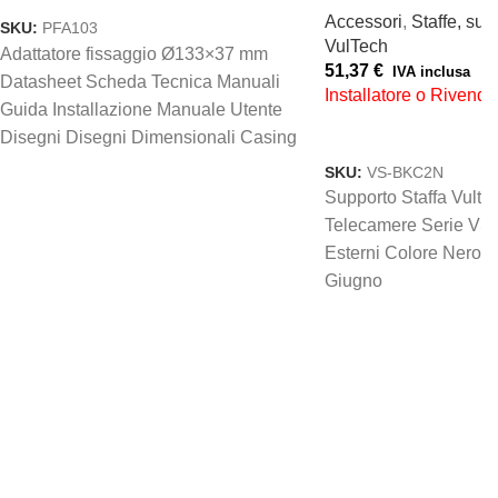
Accessori
,
Staffe, sup
SKU:
PFA103
VulTech
Adattatore fissaggio Ø133×37 mm
51,37
€
IVA inclusa
Datasheet Scheda Tecnica Manuali
Installatore o Rivendi
Guida Installazione Manuale Utente
AGGIUNGI AL CARREL
Disegni Disegni Dimensionali Casing
Material Aluminum alloy Product
SKU:
VS-BKC2N
Supporto Staffa Vult
Telecamere Serie VS I
Esterni Colore Nero (N
Giugno