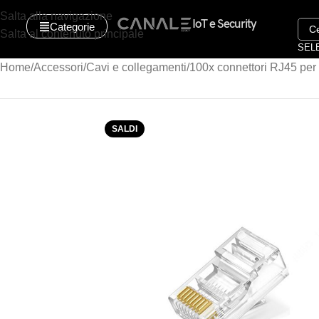
Salta alla navigazione
IoT e Security
Categorie
Salta al contenuto principale
SEL
Home
Accessori
Cavi e collegamenti
100x connettori RJ45 pe
SALDI