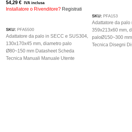
54,29
€
IVA inclusa
AGGIUNGI AL CAR
Installatore o Rivenditore?
Registrati
SKU:
PFA153
AGGIUNGI AL CARRELLO
Adattatore da palo 
t
SKU:
PFA5500
359x213x60 mm, d
Adattatore da palo in SECC e SUS304,
paloØ150~300 mm 
130x170x45 mm, diametro palo
Tecnica Disegni Di
Ø80~150 mm Datasheet Scheda
Manuali Manuale 
Tecnica Manuali Manuale Utente
Disegni