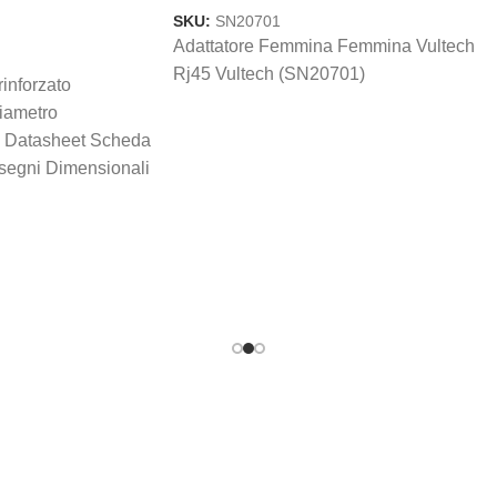
RELLO
SKU:
SN20701
Adattatore Femmina Femmina Vultech
Rj45 Vultech (SN20701)
rinforzato
iametro
Datasheet Scheda
segni Dimensionali
Utente Shape HFW2