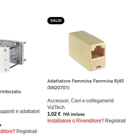
SALDI
Adattatore Femmina Femmina Rj45
(SN20701)
rinforzato
Accessori
,
Cavi e collegamenti
VulTech
supporti e adattatori
1,02
€
IVA inclusa
Installatore o Rivenditore?
Registrati
a
AGGIUNGI AL CARRELLO
nditore?
Registrati