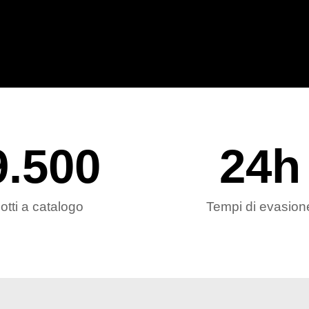
9.500
24
h
otti a catalogo
Tempi di evasion