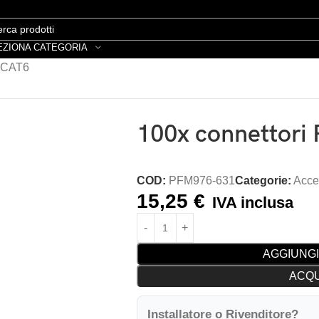
EZIONA CATEGORIA
r CAT6
100x connettori
COD:
PFM976-631
Categorie:
Acce
15,25
€
IVA inclusa
AGGIUNGI
ACQU
Installatore o Rivenditore?