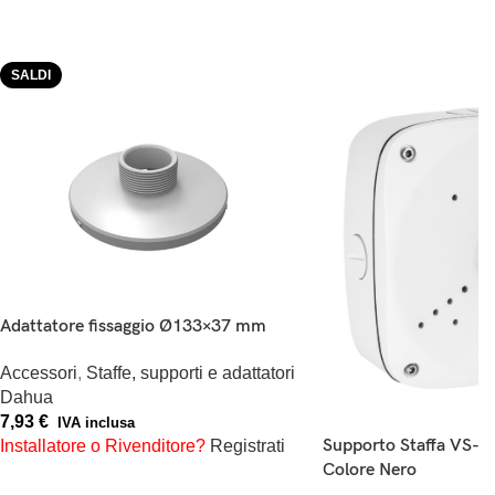
SALDI
Adattatore fissaggio Ø133×37 mm
Accessori
,
Staffe, supporti e adattatori
Dahua
7,93
€
IVA inclusa
Supporto Staffa VS-B
Installatore o Rivenditore?
Registrati
Colore Nero
AGGIUNGI AL CARRELLO