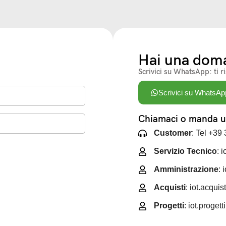
Hai una dom
Scrivici su WhatsApp: ti r
Scrivici su WhatsAp
Chiamaci o manda un
Customer
: Tel +39
Servizio Tecnico
: 
Amministrazione
: 
Acquisti
: iot.acqui
Progetti
: iot.proget