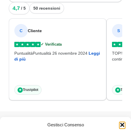
4,7
/ 5
50 recensioni
Cliente
SI
C
S
✓ Verificata
★
★
★
★
★
★
★
★
PuntualitàPuntualità 26 novembre 2024
Leggi
TOP!!!Disp
di più
continuat
Trustpilot
Trustp
★
★
SPEDIZIONE
PAGAMENTI SICURI
Gestisci Consenso
GRATUIRE
Acquista e paga in