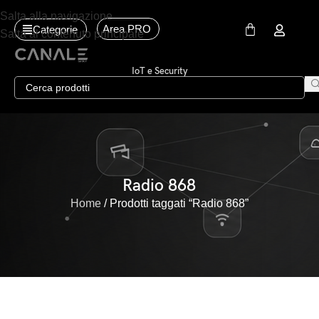
Salta alla navigazione
Area PRO
Categorie
Salta al contenuto principale
IoT e Security
Radio 868
Home
Prodotti taggati “Radio 868”