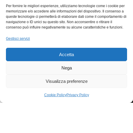
Gratis per Ordini
sicurezza con Carte e
Per fornire le migliori esperienze, utilizziamo tecnologie come i cookie per
Superiori
memorizzare e/o accedere alle informazioni del dispositivo. Il consenso a
PayPal
queste tecnologie ci permetterà di elaborare dati come il comportamento di
a 500€
navigazione o ID unici su questo sito. Non acconsentire o ritirare il
CUSTOMER SERVICE
RESI e RIMBORSI
consenso può influire negativamente su alcune caratteristiche e funzioni.
Assistenza cliente pre e
Garanzie, Resi e
Gestisci servizi
post acquisti
Rimborsi a norma di
legge
Accetta
Nega
T
C
Visualizza preferenze
Via Quartiere Militare, 32 – 89124 Reggio Calabria
Customer Service: +39 331 647 7050
Cookie Policy
Privacy Policy
egozio
Carrello
Il mio account
E-mail: iot@canalegroup.it
Powered by DekaEpta.it
LEGALS MENU'
I PIU' VENDUTI