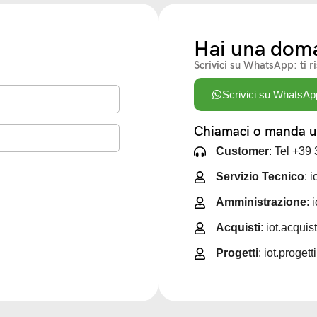
Hai una dom
Scrivici su WhatsApp: ti r
Scrivici su WhatsAp
Chiamaci o manda un
Customer
: Tel +39
Servizio Tecnico
: 
Amministrazione
: 
Acquisti
: iot.acqui
Progetti
: iot.proget