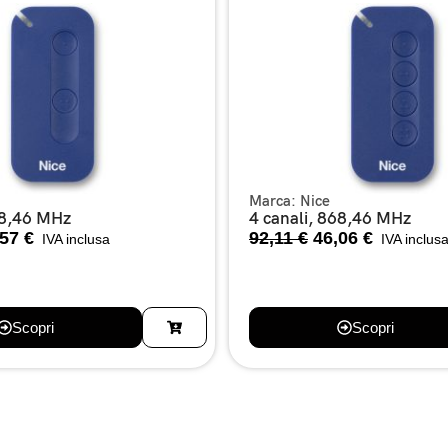
Marca:
Nice
68,46 MHz
4 canali, 868,46 MHz
,57
€
92,11
€
46,06
€
IVA inclusa
IVA inclus
Scopri
Scopri