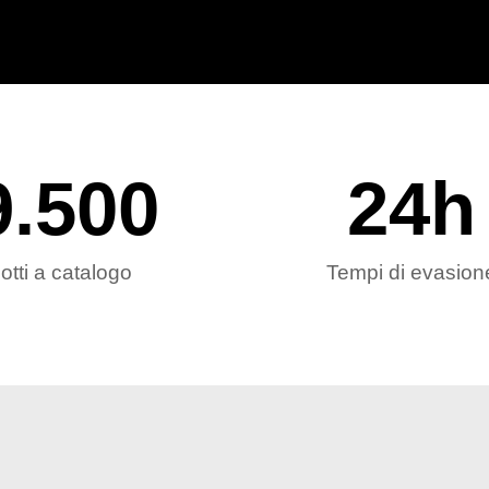
9.500
24
h
otti a catalogo
Tempi di evasion