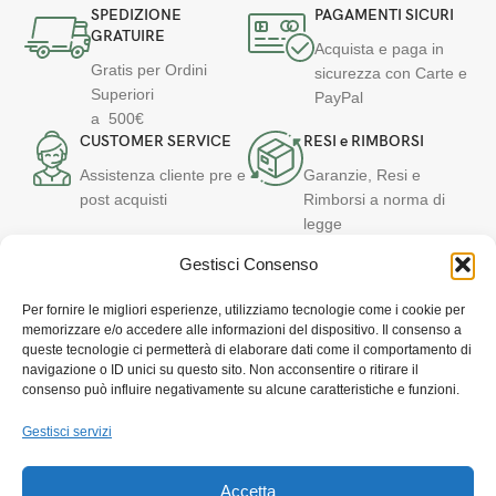
SPEDIZIONE
PAGAMENTI SICURI
GRATUIRE
Acquista e paga in
Gratis per Ordini
sicurezza con Carte e
Superiori
PayPal
a 500€
CUSTOMER SERVICE
RESI e RIMBORSI
Assistenza cliente pre e
Garanzie, Resi e
post acquisti
Rimborsi a norma di
legge
Gestisci Consenso
T
Per fornire le migliori esperienze, utilizziamo tecnologie come i cookie per
memorizzare e/o accedere alle informazioni del dispositivo. Il consenso a
C
queste tecnologie ci permetterà di elaborare dati come il comportamento di
navigazione o ID unici su questo sito. Non acconsentire o ritirare il
Via Quartiere Militare, 32 – 89124 Reggio Calabria
consenso può influire negativamente su alcune caratteristiche e funzioni.
Customer Service: +39 331 647 7050
E-mail: iot@canalegroup.it
Gestisci servizi
Powered by DekaEpta.it
Accetta