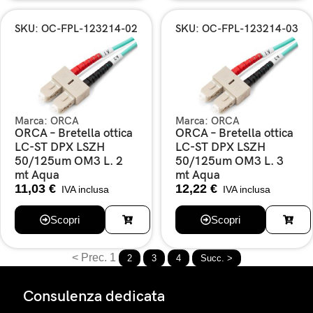
SKU: OC-FPL-123214-02
SKU: OC-FPL-123214-03
Marca:
ORCA
Marca:
ORCA
ORCA – Bretella ottica
ORCA – Bretella ottica
LC-ST DPX LSZH
LC-ST DPX LSZH
50/125um OM3 L. 2
50/125um OM3 L. 3
mt Aqua
mt Aqua
11,03
€
12,22
€
IVA inclusa
IVA inclusa
Scopri
Scopri
< Prec.
1
2
3
4
Succ. >
Consulenza dedicata