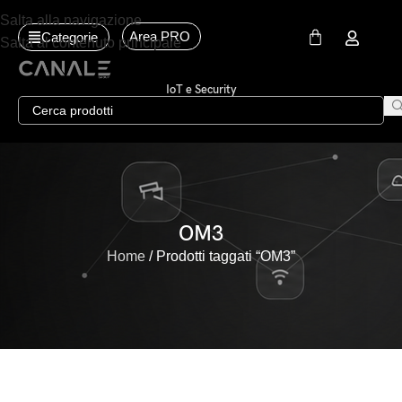
Salta alla navigazione
Area PRO
Categorie
Salta al contenuto principale
IoT e Security
OM3
Home
Prodotti taggati “OM3”