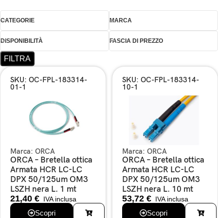
CATEGORIE
MARCA
DISPONIBILITÀ
FASCIA DI PREZZO
FILTRA
SKU: OC-FPL-183314-
SKU: OC-FPL-183314-
01-1
10-1
Marca:
ORCA
Marca:
ORCA
ORCA – Bretella ottica
ORCA – Bretella ottica
Armata HCR LC-LC
Armata HCR LC-LC
DPX 50/125um OM3
DPX 50/125um OM3
LSZH nera L. 1 mt
LSZH nera L. 10 mt
21,40
€
53,72
€
IVA inclusa
IVA inclusa
Scopri
Scopri