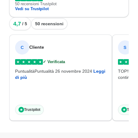
50 recensioni Trustpilot
Vedi su Trustpilot
4,7
/ 5
50 recensioni
Cliente
SI
C
S
✓ Verificata
★
★
★
★
★
★
★
★
PuntualitàPuntualità 26 novembre 2024
Leggi
TOP!!!Disp
di più
continuat
Trustpilot
Trustp
★
★