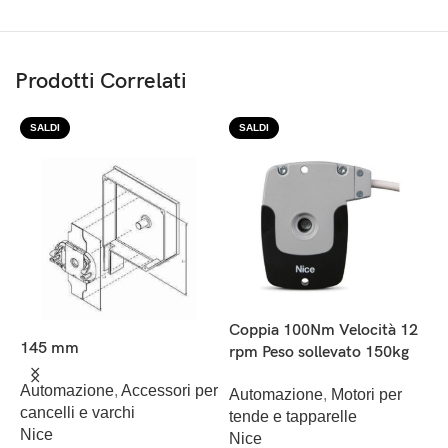
Prodotti Correlati
SALDI
SALDI
C
Coppia 100Nm Velocità 12
145 mm
r
rpm Peso sollevato 150kg
er
Automazione
,
Accessori per
A
Automazione
,
Motori per
cancelli e varchi
t
tende e tapparelle
Nice
N
Nice