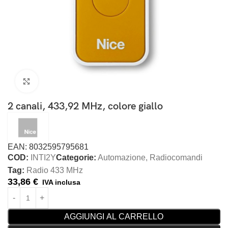
Clicca per ingrandire
2 canali, 433,92 MHz, colore giallo
EAN: 8032595795681
COD:
INTI2Y
Categorie:
Automazione
,
Radiocomandi
Tag:
Radio 433 MHz
33,86
€
IVA inclusa
AGGIUNGI AL CARRELLO