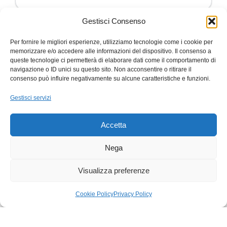
4,7
/ 5
50 recensioni
Gestisci Consenso
Per fornire le migliori esperienze, utilizziamo tecnologie come i cookie per
memorizzare e/o accedere alle informazioni del dispositivo. Il consenso a
Cliente
SI
C
S
queste tecnologie ci permetterà di elaborare dati come il comportamento di
navigazione o ID unici su questo sito. Non acconsentire o ritirare il
consenso può influire negativamente su alcune caratteristiche e funzioni.
✓ Verificata
★
★
★
★
★
★
★
★
PuntualitàPuntualità 26 novembre 2024
Leggi
TOP!!!Disp
Gestisci servizi
di più
continuat
Accetta
Nega
Trustpilot
Trustp
★
★
Visualizza preferenze
Cookie Policy
Privacy Policy
egozio
Carrello
Il mio account
SPEDIZIONE
PAGAMENTI SICURI
GRATUIRE