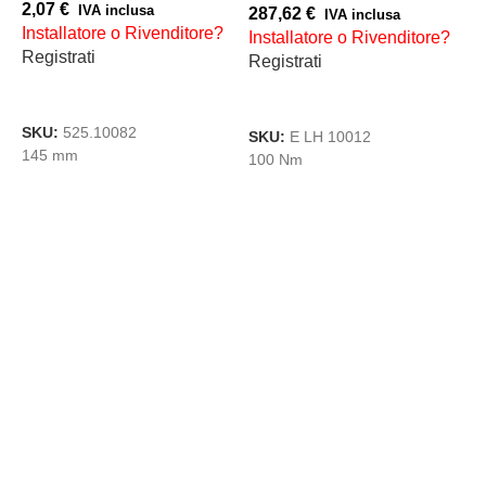
2,07
€
1
IVA inclusa
287,62
€
IVA inclusa
Installatore o Rivenditore?
I
Installatore o Rivenditore?
Registrati
R
Registrati
AGGIUNGI AL CARRELLO
AGGIUNGI AL CARRELLO
SKU:
525.10082
S
SKU:
E LH 10012
145 mm
1
100 Nm