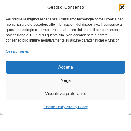
Gestisci Consenso
4,7
/ 5
50 recensioni
Per fornire le migliori esperienze, utilizziamo tecnologie come i cookie per
memorizzare e/o accedere alle informazioni del dispositivo. Il consenso a
queste tecnologie ci permetterà di elaborare dati come il comportamento di
Cliente
SI
C
S
navigazione o ID unici su questo sito. Non acconsentire o ritirare il
consenso può influire negativamente su alcune caratteristiche e funzioni.
✓ Verificata
★
★
★
★
★
★
★
★
Gestisci servizi
PuntualitàPuntualità 26 novembre 2024
Leggi
TOP!!!Disp
di più
continuat
Accetta
Nega
Trustpilot
Trustp
★
★
Visualizza preferenze
Cookie Policy
Privacy Policy
egozio
Carrello
Il mio account
SPEDIZIONE
PAGAMENTI SICURI
GRATUIRE
Acquista e paga in