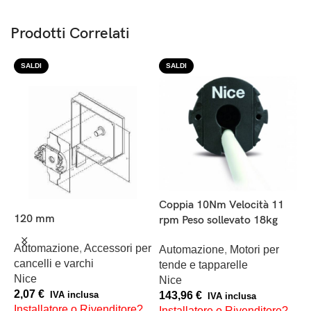
Prodotti Correlati
SALDI
SALDI
Coppia 10Nm Velocità 11
C
120 mm
rpm Peso sollevato 18kg
r
Automazione
,
Accessori per
Automazione
,
Motori per
A
cancelli e varchi
tende e tapparelle
t
Nice
Nice
N
2,07
€
143,96
€
1
IVA inclusa
IVA inclusa
Installatore o Rivenditore?
Installatore o Rivenditore?
I