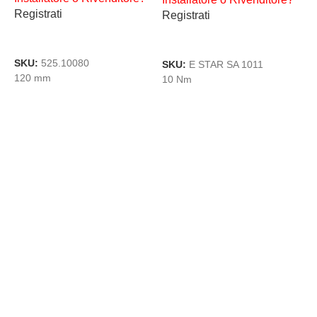
Registrati
Registrati
R
AGGIUNGI AL CARRELLO
AGGIUNGI AL CARRELLO
SKU:
525.10080
SKU:
E STAR SA 1011
S
120 mm
10 Nm
1