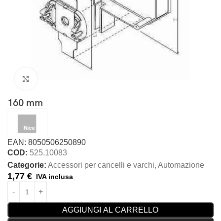
Clicca per ingrandire
160 mm
EAN: 8050506250890
COD:
525.10083
Categorie:
Accessori per cancelli e varchi
,
Automazione
1,77
€
IVA inclusa
AGGIUNGI AL CARRELLO