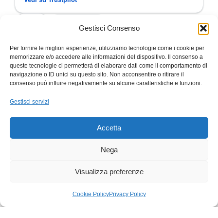
4,7
/ 5
50 recensioni
Gestisci Consenso
Per fornire le migliori esperienze, utilizziamo tecnologie come i cookie per
memorizzare e/o accedere alle informazioni del dispositivo. Il consenso a
Cliente
SI
C
S
queste tecnologie ci permetterà di elaborare dati come il comportamento di
navigazione o ID unici su questo sito. Non acconsentire o ritirare il
✓ Verificata
consenso può influire negativamente su alcune caratteristiche e funzioni.
★
★
★
★
★
★
★
★
PuntualitàPuntualità 26 novembre 2024
Leggi
TOP!!!Disp
Gestisci servizi
di più
continuat
Accetta
Nega
Trustpilot
Trustp
★
★
Visualizza preferenze
Cookie Policy
Privacy Policy
egozio
Carrello
Il mio account
SPEDIZIONE
PAGAMENTI SICURI