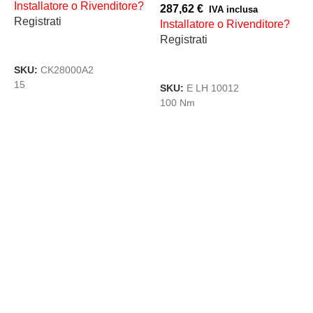
Installatore o Rivenditore?
1
287,62
€
IVA inclusa
Registrati
I
Installatore o Rivenditore?
R
Registrati
AGGIUNGI AL CARRELLO
AGGIUNGI AL CARRELLO
SKU:
CK28000A2
15
S
SKU:
E LH 10012
1
100 Nm