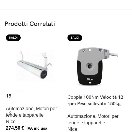
Prodotti Correlati
SALDI
SALDI
15
C
Coppia 100Nm Velocità 12
r
rpm Peso sollevato 150kg
Automazione
,
Motori per
tende e tapparelle
A
Automazione
,
Motori per
Nice
t
tende e tapparelle
274,50
€
IVA inclusa
N
Nice