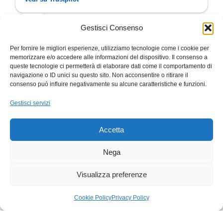
4,7
/ 5
50 recensioni
Gestisci Consenso
Per fornire le migliori esperienze, utilizziamo tecnologie come i cookie per
memorizzare e/o accedere alle informazioni del dispositivo. Il consenso a
Cliente
SI
C
S
queste tecnologie ci permetterà di elaborare dati come il comportamento di
navigazione o ID unici su questo sito. Non acconsentire o ritirare il
consenso può influire negativamente su alcune caratteristiche e funzioni.
✓ Verificata
★
★
★
★
★
★
★
★
PuntualitàPuntualità 26 novembre 2024
Leggi
TOP!!!Disp
Gestisci servizi
di più
continuat
Accetta
Nega
Trustpilot
Trustp
★
★
Visualizza preferenze
Cookie Policy
Privacy Policy
egozio
Carrello
Il mio account
SPEDIZIONE
PAGAMENTI SICURI