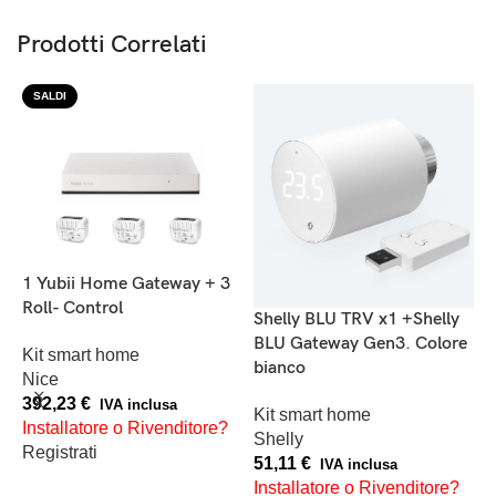
Prodotti Correlati
SALDI
1 Yubii Home Gateway + 3
Roll- Control
S
Shelly BLU TRV x1 +Shelly
B
BLU Gateway Gen3. Colore
Kit smart home
b
bianco
Nice
392,23
€
IVA inclusa
K
Kit smart home
Installatore o Rivenditore?
S
Shelly
Registrati
9
51,11
€
IVA inclusa
I
Installatore o Rivenditore?
AGGIUNGI AL CARRELLO