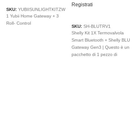
R
Registrati
SKU:
YUBIISUNLIGHTKITZW
AGGIUNGI AL CARRELLO
1 Yubii Home Gateway + 3
Roll- Control
S
SKU:
SH-BLUTRV1
S
Shelly Kit 1X Termovalvola
S
Smart Bluetooth + Shelly BLU
G
Gateway Gen3 | Questo è un
p
pacchetto di 1 pezzo di