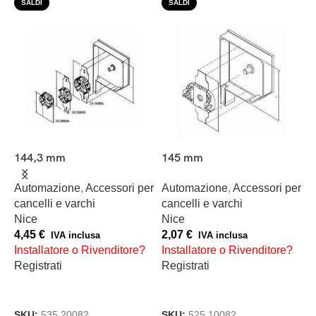
SALDI
SALDI
144,3 mm
145 mm
C
r
er
Automazione
,
Accessori per
Automazione
,
Accessori per
cancelli e varchi
cancelli e varchi
A
Nice
Nice
t
4,45
€
2,07
€
N
IVA inclusa
IVA inclusa
Installatore o Rivenditore?
Installatore o Rivenditore?
3
Registrati
Registrati
I
R
AGGIUNGI AL CARRELLO
AGGIUNGI AL CARRELLO
SKU:
535.20082
SKU:
525.10082