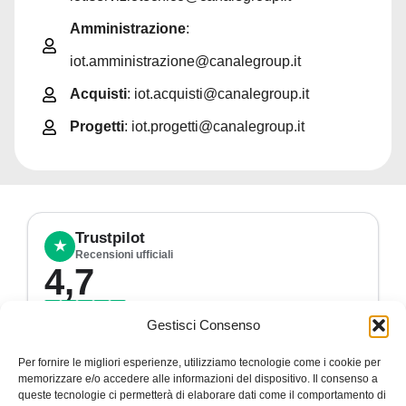
Amministrazione
:
iot.amministrazione@canalegroup.it
Acquisti
: iot.acquisti@canalegroup.it
Progetti
: iot.progetti@canalegroup.it
Trustpilot
★
Recensioni ufficiali
4,7
★
★
★
★
★
50 recensioni Trustpilot
Gestisci Consenso
Vedi su Trustpilot
Per fornire le migliori esperienze, utilizziamo tecnologie come i cookie per
memorizzare e/o accedere alle informazioni del dispositivo. Il consenso a
4,7
/ 5
50 recensioni
queste tecnologie ci permetterà di elaborare dati come il comportamento di