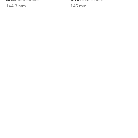
144,3 mm
145 mm
S
1