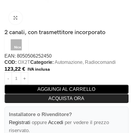
Clicca per ingrandire
2 canali, con trasmettitore incorporato
EAN: 8050506252450
COD:
OX2T
Categorie:
Automazione
,
Radiocomandi
123,22
€
IVA inclusa
AGGIUNGI AL CARRELLO
ACQUISTA ORA
Installatore o Rivenditore?
Registrati
oppure
Accedi
per vedere il prezzo
riservato.