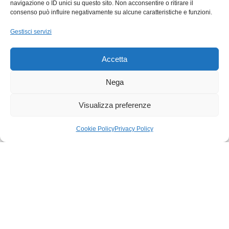
navigazione o ID unici su questo sito. Non acconsentire o ritirare il
consenso può influire negativamente su alcune caratteristiche e funzioni.
Cliente
SI
C
S
Gestisci servizi
✓ Verificata
★
★
★
★
★
★
★
★
Accetta
PuntualitàPuntualità 26 novembre 2024
Leggi
TOP!!!Disp
di più
continuat
Nega
Visualizza preferenze
Cookie Policy
Privacy Policy
Trustpilot
Trustp
★
★
egozio
Carrello
Il mio account
SPEDIZIONE
PAGAMENTI SICURI
GRATUIRE
Acquista e paga in
Gratis per Ordini
sicurezza con Carte e
Superiori
PayPal