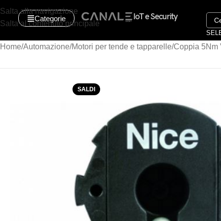
Salta alla navigazione
IoT e Security
Categorie
Salta al contenuto principale
SEL
Home
Automazione
Motori per tende e tapparelle
Coppia 5Nm V
SALDI