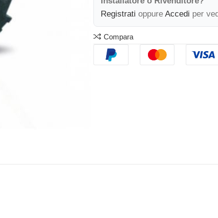
Installatore o Rivenditore?
Registrati
oppure
Accedi
per ved
Compara