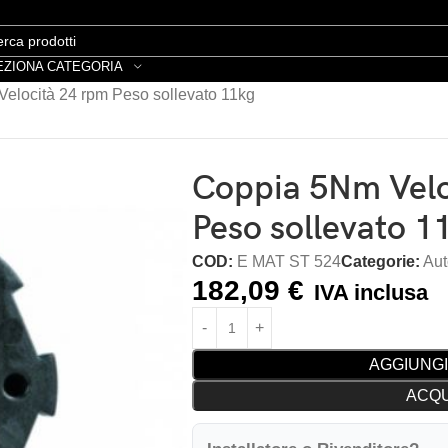
EZIONA CATEGORIA
elocità 24 rpm Peso sollevato 11kg
Coppia 5Nm Velo
Peso sollevato 1
COD:
E MAT ST 524
Categorie:
Au
182,09
€
IVA inclusa
AGGIUNGI
ACQU