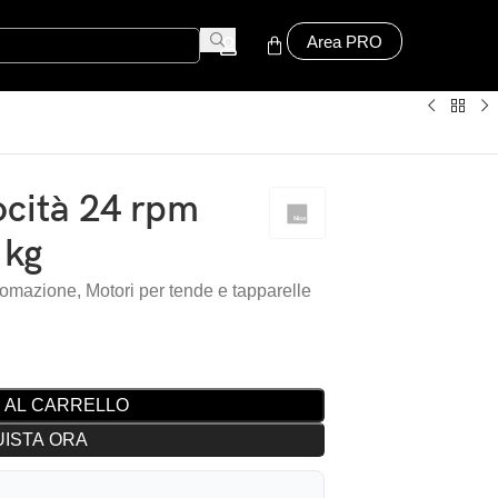
Area PRO
cità 24 rpm
1kg
tomazione
,
Motori per tende e tapparelle
 AL CARRELLO
ISTA ORA