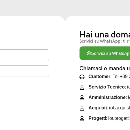
Hai una dom
Scrivici su WhatsApp: ti r
Scrivici su WhatsAp
Chiamaci o manda un
Customer
: Tel +39
Servizio Tecnico
: 
Amministrazione
: 
Acquisti
: iot.acqui
Progetti
: iot.proget