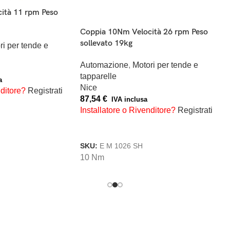
1 guida da 3,2 m con accessori di
elocità 12 rpm Peso
montaggio
Automazione
,
Automazioni garage e
tori per tende e
serrande
Nice
120,48
€
IVA inclusa
lusa
Installatore o Rivenditore?
Registrati
ivenditore?
Registrati
AGGIUNGI AL CARRELLO
ARRELLO
SKU:
SPYRAIL321
2012
1 guida da 3,2 m con accessori di
montaggio