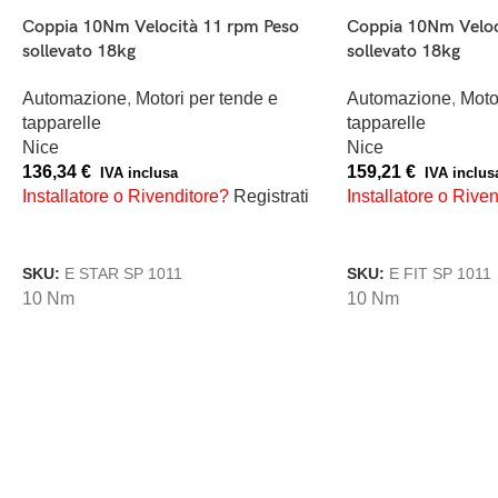
Coppia 120Nm Velocità 12 rpm Peso
Coppia 120Nm V
sollevato 180kg
sollevato 180kg
Automazione
,
Motori per tende e
Automazione
,
Mo
tapparelle
tapparelle
Nice
Nice
341,60
€
385,52
€
IVA inclusa
IVA inc
i
Installatore o Rivenditore?
Registrati
Installatore o R
AGGIUNGI AL CARRELLO
AGGIUNGI AL C
SKU:
E FIT L 12012 BD
SKU:
E MAT LT 1
120 Nm
120 Nm