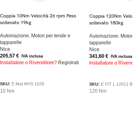
15
Coppia 100Nm Velo
Automazione
,
Motori per tende e
sollevato 150kg
tapparelle
Nice
Automazione
,
Moto
274,50
€
IVA inclusa
tapparelle
Installatore o Rivenditore?
Registrati
Nice
216,25
€
AGGIUNGI AL CARRELLO
IVA inclus
Installatore o Rive
SKU:
CK28000A2
AGGIUNGI AL CAR
15
SKU:
E L 10012
100 Nm