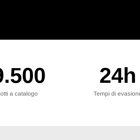
9.500
24
h
otti a catalogo
Tempi di evasion