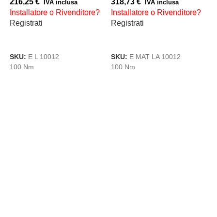
216,25
€
318,73
€
I
IVA inclusa
IVA inclusa
Installatore o Rivenditore?
Installatore o Rivenditore?
R
Registrati
Registrati
AGGIUNGI AL CARRELLO
AGGIUNGI AL CARRELLO
S
SKU:
E L 10012
SKU:
E MAT LA 10012
1
100 Nm
100 Nm