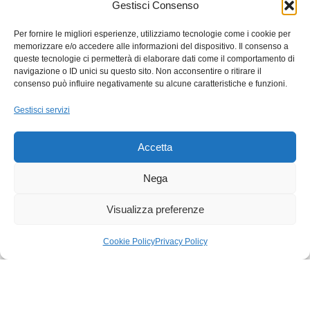
Gestisci Consenso
4,7
/ 5
50 recensioni
Per fornire le migliori esperienze, utilizziamo tecnologie come i cookie per
memorizzare e/o accedere alle informazioni del dispositivo. Il consenso a
queste tecnologie ci permetterà di elaborare dati come il comportamento di
Cliente
SI
C
S
navigazione o ID unici su questo sito. Non acconsentire o ritirare il
consenso può influire negativamente su alcune caratteristiche e funzioni.
✓ Verificata
★
★
★
★
★
★
★
★
Gestisci servizi
PuntualitàPuntualità 26 novembre 2024
Leggi
TOP!!!Disp
di più
continuat
Accetta
Nega
Visualizza preferenze
Trustpilot
Trustp
★
★
Cookie Policy
Privacy Policy
egozio
Carrello
Il mio account
SPEDIZIONE
PAGAMENTI SICURI
GRATUIRE
Acquista e paga in