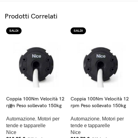
Prodotti Correlati
SALDI
SALDI
C
Coppia 100Nm Velocità 12
Coppia 100Nm Velocità 12
r
rpm Peso sollevato 150kg
rpm Peso sollevato 150kg
er
A
Automazione
,
Motori per
Automazione
,
Motori per
t
tende e tapparelle
tende e tapparelle
N
Nice
Nice
1