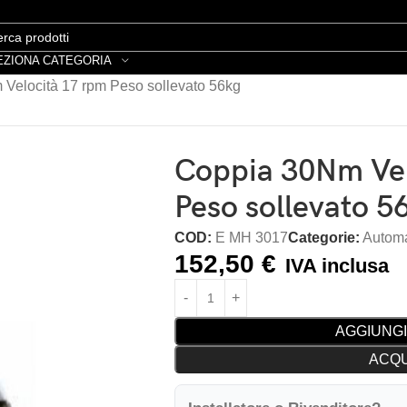
EZIONA CATEGORIA
Velocità 17 rpm Peso sollevato 56kg
Coppia 30Nm Vel
Peso sollevato 5
COD:
E MH 3017
Categorie:
Autom
152,50
€
IVA inclusa
AGGIUNGI
ACQU