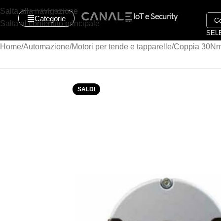
Salta alla navigazione
IoT e Security
Categorie
Salta al contenuto principale
SEL
Home
Automazione
Motori per tende e tapparelle
Coppia 30Nm 
SALDI