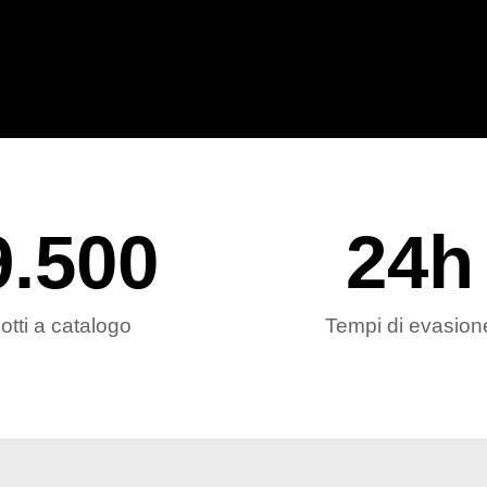
9.500
24
h
otti a catalogo
Tempi di evasion