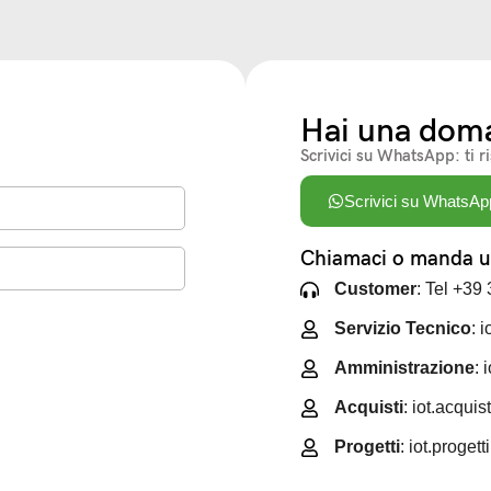
Hai una dom
Scrivici su WhatsApp: ti r
Scrivici su WhatsAp
Chiamaci o manda un
Customer
: Tel +39
Servizio Tecnico
: 
Amministrazione
: 
Acquisti
: iot.acqui
Progetti
: iot.proget