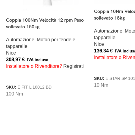
Coppia 10Nm Veloc
sollevato 18kg
Coppia 100Nm Velocità 12 rpm Peso
sollevato 150kg
Automazione
,
Moto
tapparelle
Automazione
,
Motori per tende e
Nice
tapparelle
136,34
€
IVA inclus
Nice
Installatore o Rive
308,97
€
IVA inclusa
Installatore o Rivenditore?
Registrati
AGGIUNGI AL CAR
AGGIUNGI AL CARRELLO
SKU:
E STAR SP 10
10 Nm
SKU:
E FIT L 10012 BD
100 Nm