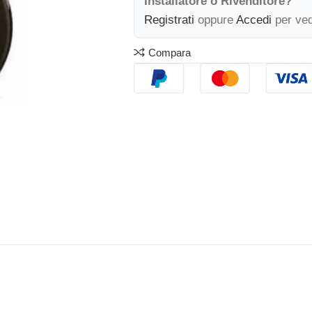
Installatore o Rivenditore?
Registrati
oppure
Accedi
per ved
Compara