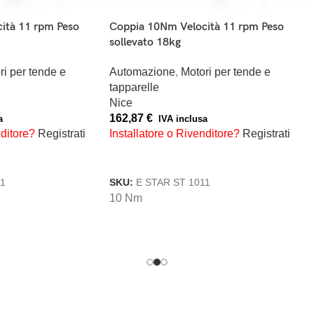
ità 11 rpm Peso
Coppia 10Nm Velocità 11 rpm Peso
sollevato 18kg
ri per tende e
Automazione
,
Motori per tende e
tapparelle
Nice
162,87
€
a
IVA inclusa
nditore?
Registrati
Installatore o Rivenditore?
Registrati
RELLO
AGGIUNGI AL CARRELLO
11
SKU:
E STAR ST 1011
10 Nm