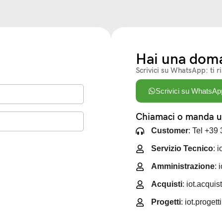
Hai una dom
Scrivici su WhatsApp: ti r
Scrivici su WhatsAp
Chiamaci o manda un
Customer
: Tel +39
Servizio Tecnico
: 
Amministrazione
: 
Acquisti
: iot.acqui
Progetti
: iot.proget