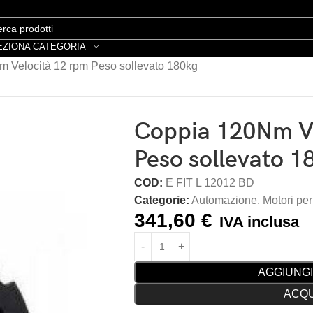
EZIONA CATEGORIA
 Velocità 12 rpm Peso sollevato 180kg
Coppia 120Nm Ve
Peso sollevato 1
COD:
E FIT L 12012 BD
Categorie:
Automazione
,
Motori per
341,60
€
IVA inclusa
AGGIUNGI
ACQU