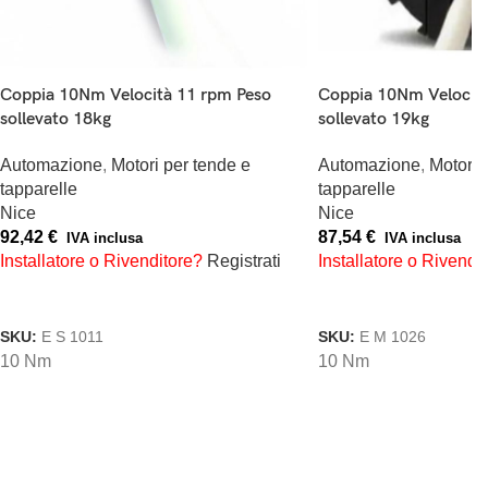
Coppia 10Nm Velocità
Coppia 10Nm Velocità 11 rpm Peso
sollevato 19kg
sollevato 18kg
Automazione
,
Motori 
Automazione
,
Motori per tende e
tapparelle
tapparelle
Nice
Nice
87,54
€
92,42
€
IVA inclusa
IVA inclusa
Installatore o Rivendi
Installatore o Rivenditore?
Registrati
AGGIUNGI AL CARREL
AGGIUNGI AL CARRELLO
SKU:
E M 1026
SKU:
E S 1011
10 Nm
10 Nm