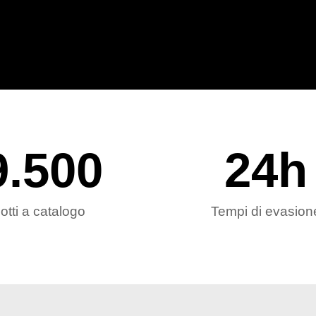
9.500
24
h
otti a catalogo
Tempi di evasion