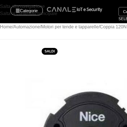
Salta alla navigazione
IoT e Security
Categorie
Salta al contenuto principale
SEL
Home
Automazione
Motori per tende e tapparelle
Coppia 120Nm
SALDI