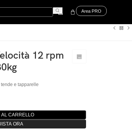
Area PRO
locità 12 rpm
80kg
 tende e tapparelle
 AL CARRELLO
ISTA ORA