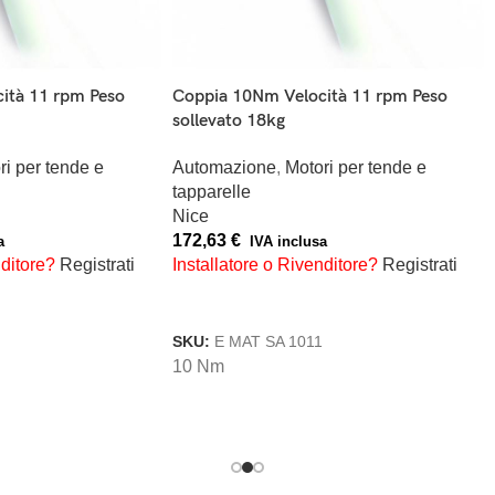
ità 11 rpm Peso
Coppia 10Nm Velocità 11 rpm Peso
sollevato 18kg
ri per tende e
Automazione
,
Motori per tende e
tapparelle
Nice
172,63
€
a
IVA inclusa
nditore?
Registrati
Installatore o Rivenditore?
Registrati
RELLO
AGGIUNGI AL CARRELLO
SKU:
E MAT SA 1011
10 Nm