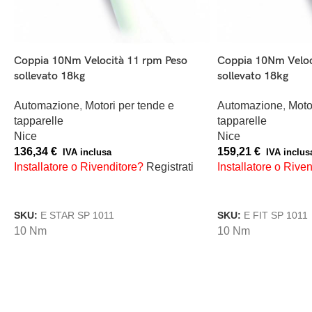
Coppia 10Nm Velocità 11 rpm Peso
Coppia 10Nm Veloc
sollevato 18kg
sollevato 18kg
Automazione
,
Motori per tende e
Automazione
,
Moto
tapparelle
tapparelle
Nice
Nice
136,34
€
159,21
€
IVA inclusa
IVA inclus
Installatore o Rivenditore?
Registrati
Installatore o Rive
AGGIUNGI AL CARRELLO
AGGIUNGI AL CAR
SKU:
E STAR SP 1011
SKU:
E FIT SP 1011
10 Nm
10 Nm