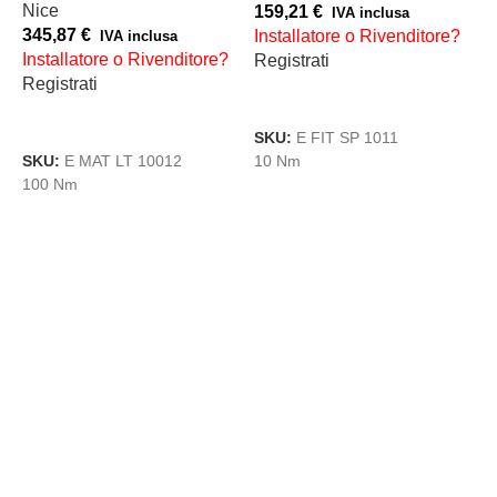
Nice
159,21
€
1
IVA inclusa
345,87
€
Installatore o Rivenditore?
I
IVA inclusa
Installatore o Rivenditore?
Registrati
R
Registrati
AGGIUNGI AL CARRELLO
AGGIUNGI AL CARRELLO
SKU:
E FIT SP 1011
S
SKU:
E MAT LT 10012
10 Nm
1
100 Nm