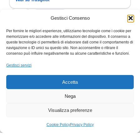
4,7
/ 5
50 recensioni
Gestisci Consenso
Per fornire le migliori esperienze, utilizziamo tecnologie come i cookie per
memorizzare e/o accedere alle informazioni del dispositivo. Il consenso a
Cliente
SI
C
S
queste tecnologie ci permetterà di elaborare dati come il comportamento di
navigazione o ID unici su questo sito. Non acconsentire o ritirare il
✓ Verificata
consenso può influire negativamente su alcune caratteristiche e funzioni.
★
★
★
★
★
★
★
★
PuntualitàPuntualità 26 novembre 2024
Leggi
TOP!!!Disp
Gestisci servizi
di più
continuat
Accetta
Nega
Trustpilot
Trustp
★
★
Visualizza preferenze
Cookie Policy
Privacy Policy
egozio
Carrello
Il mio account
SPEDIZIONE
PAGAMENTI SICURI