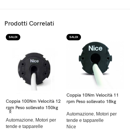
Prodotti Correlati
SALDI
SALDI
Coppia 10Nm Velocità 11
C
Coppia 100Nm Velocità 12
rpm Peso sollevato 18kg
r
rpm Peso sollevato 150kg
Automazione
,
Motori per
A
Automazione
,
Motori per
tende e tapparelle
t
tende e tapparelle
Nice
N