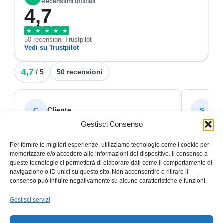
Recensioni ufficiali
4,7
★
★
★
★
★
50 recensioni Trustpilot
Vedi su Trustpilot
4,7
/ 5
50 recensioni
Cliente
SI
C
S
Gestisci Consenso
✓ Verificata
★
★
★
★
★
★
★
★
Per fornire le migliori esperienze, utilizziamo tecnologie come i cookie per
PuntualitàPuntualità 26 novembre 2024
Leggi
TOP!!!Disp
memorizzare e/o accedere alle informazioni del dispositivo. Il consenso a
di più
continuat
queste tecnologie ci permetterà di elaborare dati come il comportamento di
navigazione o ID unici su questo sito. Non acconsentire o ritirare il
consenso può influire negativamente su alcune caratteristiche e funzioni.
Gestisci servizi
Trustpilot
Trustp
★
★