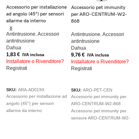
C
Accessorio per installazione
Accessorio pet immunity
4
ad angolo (45°) per sensori
per ARO-CENTRUM-W2-
allarme da interno
868
A
h
Antintrusione
,
Accessori
Antintrusione
,
Accessori
D
antintrusione
antintrusione
4
Dahua
Dahua
I
1,83
€
9,76
€
IVA inclusa
IVA inclusa
R
Installatore o Rivenditore?
Installatore o Rivenditore?
Registrati
Registrati
a
AGGIUNGI AL CARRELLO
AGGIUNGI AL CARRELLO
S
H
SKU:
ARA-AD019X
SKU:
ARO-PET-CEN
i
Accessorio per installazione ad
Accessorio pet immunity per
w
angolo (45°) per sensori
ARO-CENTRUM-W2-868
6
allarme da interno
Accessorio pet immunity per
sensore ARO-CENTRUM-W2-
868