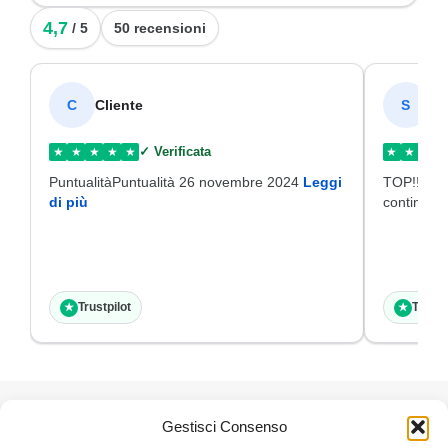
4,7
/ 5
50 recensioni
Cliente
SI
C
S
✓ Verificata
★
★
★
★
★
★
★
★
PuntualitàPuntualità 26 novembre 2024
Leggi
TOP!!!Disp
di più
continuat
Trustpilot
Trustp
★
★
SPEDIZIONE
PAGAMENTI SICURI
Gestisci Consenso
GRATUIRE
Acquista e paga in