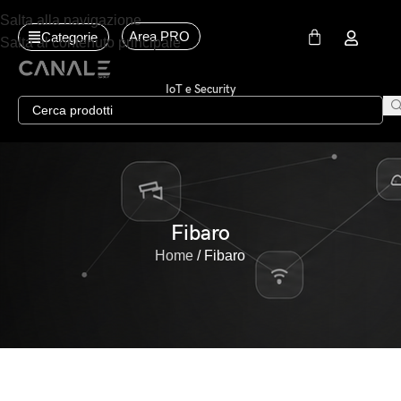
Salta alla navigazione
Area PRO
Categorie
Salta al contenuto principale
IoT e Security
Fibaro
Home
Fibaro