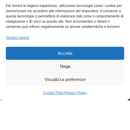
Gratis per Ordini
sicurezza con Carte e
Per fornire le migliori esperienze, utilizziamo tecnologie come i cookie per
Superiori
memorizzare e/o accedere alle informazioni del dispositivo. Il consenso a
PayPal
queste tecnologie ci permetterà di elaborare dati come il comportamento di
a 500€
navigazione o ID unici su questo sito. Non acconsentire o ritirare il
CUSTOMER SERVICE
RESI e RIMBORSI
consenso può influire negativamente su alcune caratteristiche e funzioni.
Assistenza cliente pre e
Garanzie, Resi e
Gestisci servizi
post acquisti
Rimborsi a norma di
legge
Accetta
Nega
T
C
Visualizza preferenze
Via Quartiere Militare, 32 – 89124 Reggio Calabria
Customer Service: +39 331 647 7050
Cookie Policy
Privacy Policy
egozio
Carrello
Il mio account
E-mail: iot@canalegroup.it
Powered by DekaEpta.it
LEGALS MENU'
I PIU' VENDUTI